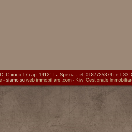
Chiodo 17 cap: 19121 La Spezia - tel. 0187735379 cell: 331
e
- siamo su
web immobiliare .com
-
Kiwi Gestionale Immobiliar