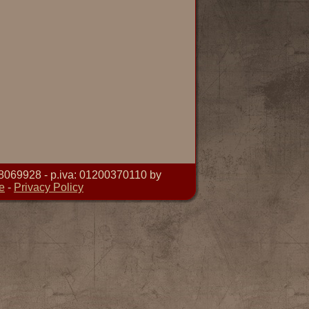
8069928 - p.iva: 01200370110 by
e
-
Privacy Policy