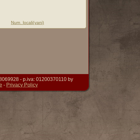
Num. locali(vani)
8069928 - p.iva: 01200370110 by
e
-
Privacy Policy