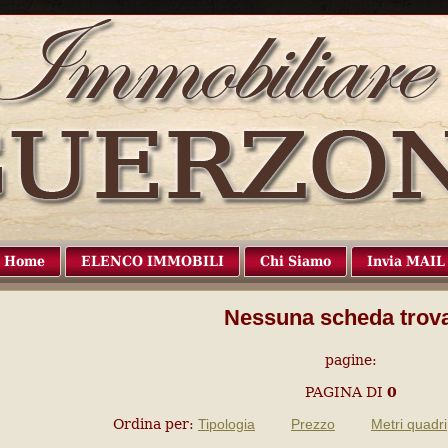
Home
ELENCO IMMOBILI
Chi Siamo
Invia MAIL
Nessuna scheda trova
pagine:
PAGINA
DI
0
Ordina per:
Tipologia
Prezzo
Metri quadri