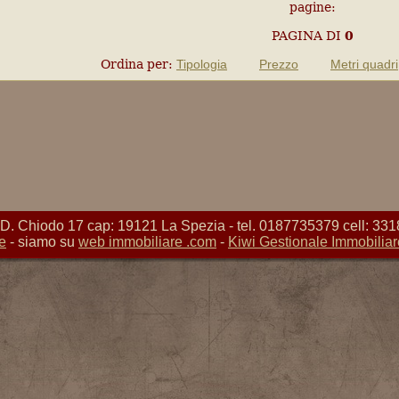
pagine:
PAGINA
DI
0
Ordina per:
Tipologia
Prezzo
Metri quadri
Chiodo 17 cap: 19121 La Spezia - tel. 0187735379 cell: 331
e
- siamo su
web immobiliare .com
-
Kiwi Gestionale Immobiliar