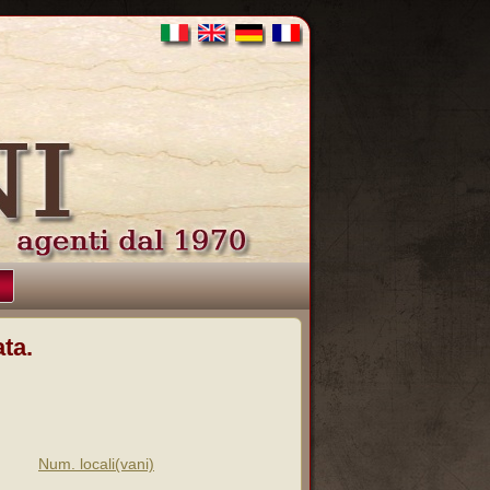
ta.
Num. locali(vani)