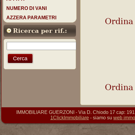
NUMERO DI VANI
AZZERA PARAMETRI
Ordina
Ricerca per rif.:
Ordina
IMMOBILIARE GUERZONI - Via D. Chiodo 17 cap: 19121 
1ClickImmobiliare
- siamo su
web immob