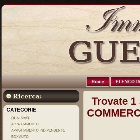
Home
ELENCO I
Ricerca:
Trovate
1
CATEGORIE
COMMERC
QUALSIASI
APPARTAMENTO
APPARTAMENTO INDIPENDENTE
BOX AUTO