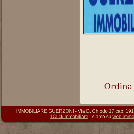
Ordina
IMMOBILIARE GUERZONI - Via D. Chiodo 17 cap: 19121 
1ClickImmobiliare
- siamo su
web immob