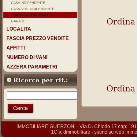
CASA INDIPENDENTE
CASA SEMI INDIPENDENTE
FONDO COMMERCIALE
Ordina
GARAGE
LOCALITA
FASCIA PREZZO VENDITE
AFFITTI
NUMERO DI VANI
AZZERA PARAMETRI
Ricerca per rif.:
Ordina
IMMOBILIARE GUERZONI - Via D. Chiodo 17 cap: 19121 
1ClickImmobiliare
- siamo su
web immob