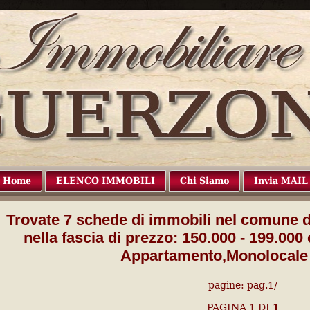
Home
ELENCO IMMOBILI
Chi Siamo
Invia MAIL
Trovate
7
schede di immobili
nel comune d
nella fascia di prezzo:
150.000 - 199.000
Appartamento,Monolocale 
pagine: pag.1/
PAGINA
1
DI
1