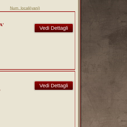
Num. locali(vani)
A'
Vedi Dettagli
Vedi Dettagli
O