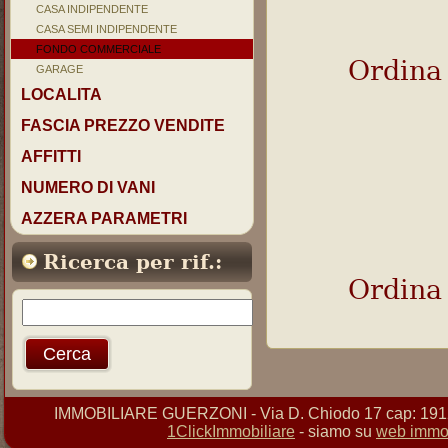
CASA INDIPENDENTE
CASA SEMI INDIPENDENTE
FONDO COMMERCIALE
Ordina
GARAGE
LOCALITA
FASCIA PREZZO VENDITE
AFFITTI
NUMERO DI VANI
AZZERA PARAMETRI
Ricerca per rif.:
Ordina
IMMOBILIARE GUERZONI - Via D. Chiodo 17 cap: 19121 
1ClickImmobiliare
- siamo su
web immob