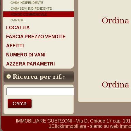
CASA INDIPENDENTE
CASA SEMI INDIPENDENTE
FONDO COMMERCIALE
Ordina
GARAGE
LOCALITA
FASCIA PREZZO VENDITE
AFFITTI
NUMERO DI VANI
AZZERA PARAMETRI
Ricerca per rif.:
Ordina
IMMOBILIARE GUERZONI - Via D. Chiodo 17 cap: 19121 
1ClickImmobiliare
- siamo su
web immob