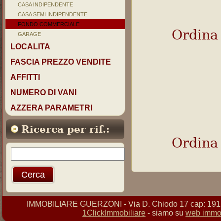
CASA INDIPENDENTE
CASA SEMI INDIPENDENTE
FONDO COMMERCIALE
Ordina
GARAGE
LOCALITA
FASCIA PREZZO VENDITE
AFFITTI
NUMERO DI VANI
AZZERA PARAMETRI
Ricerca per rif.:
Ordina
IMMOBILIARE GUERZONI - Via D. Chiodo 17 cap: 19121 
1ClickImmobiliare
- siamo su
web immob