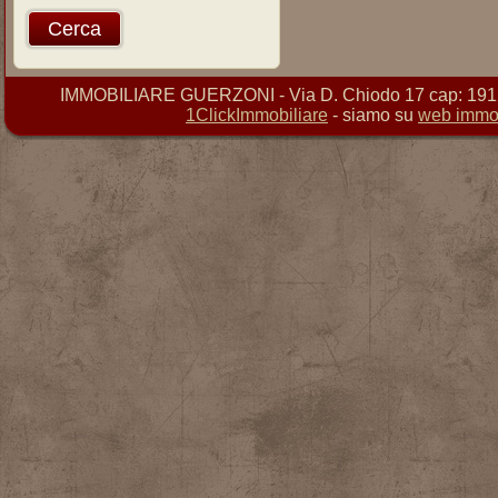
IMMOBILIARE GUERZONI - Via D. Chiodo 17 cap: 19121 
1ClickImmobiliare
- siamo su
web immob