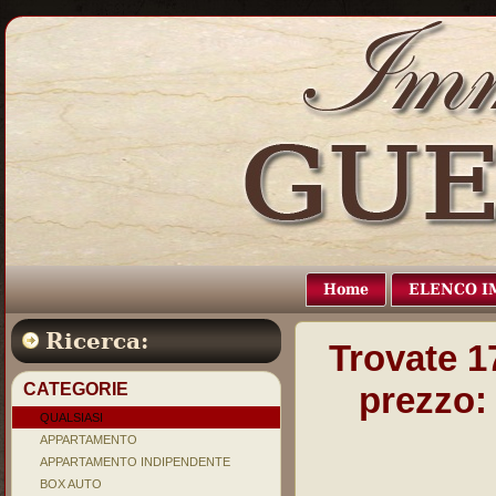
Home
ELENCO I
Ricerca:
Trovate
1
CATEGORIE
prezzo
QUALSIASI
APPARTAMENTO
APPARTAMENTO INDIPENDENTE
BOX AUTO