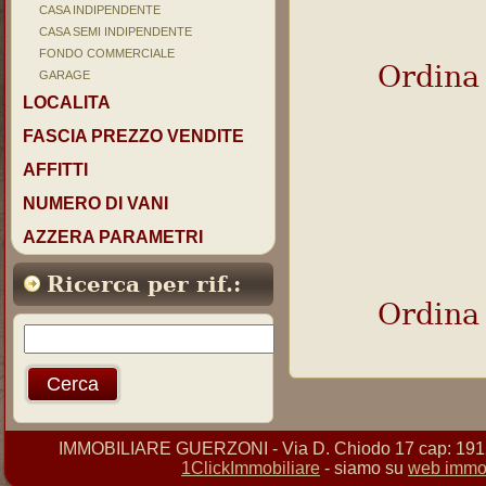
CASA INDIPENDENTE
CASA SEMI INDIPENDENTE
FONDO COMMERCIALE
Ordina
GARAGE
LOCALITA
FASCIA PREZZO VENDITE
AFFITTI
NUMERO DI VANI
AZZERA PARAMETRI
Ricerca per rif.:
Ordina
IMMOBILIARE GUERZONI - Via D. Chiodo 17 cap: 19121 
1ClickImmobiliare
- siamo su
web immob