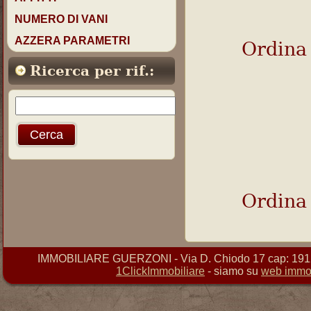
NUMERO DI VANI
AZZERA PARAMETRI
Ordina
Ricerca per rif.:
Ordina
IMMOBILIARE GUERZONI - Via D. Chiodo 17 cap: 19121 
1ClickImmobiliare
- siamo su
web immob