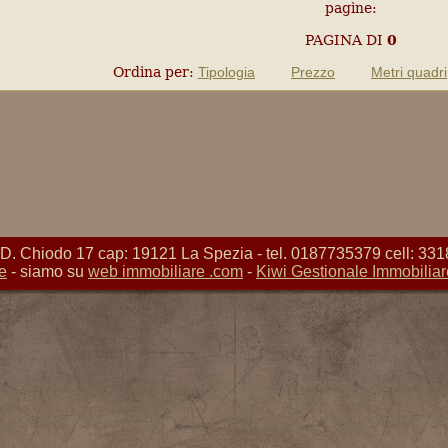
pagine:
PAGINA
DI
0
Ordina per:
Tipologia
Prezzo
Metri quadri
Chiodo 17 cap: 19121 La Spezia - tel. 0187735379 cell: 331
e
- siamo su
web immobiliare .com
-
Kiwi Gestionale Immobiliar