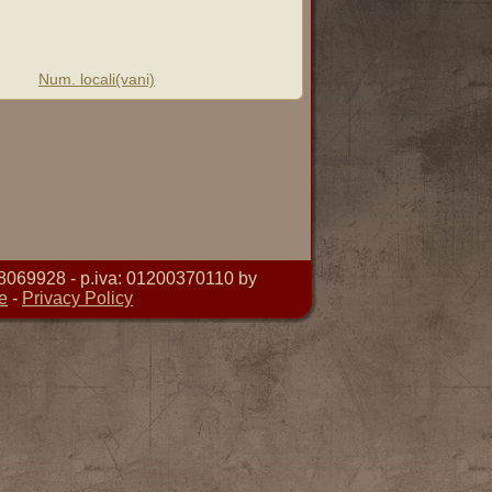
Num. locali(vani)
8069928 - p.iva: 01200370110 by
e
-
Privacy Policy