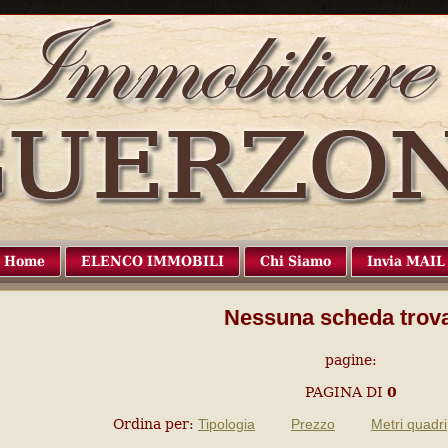
Home
ELENCO IMMOBILI
Chi Siamo
Invia MAIL
Nessuna scheda trova
pagine:
PAGINA
DI
0
Ordina per:
Tipologia
Prezzo
Metri quadri