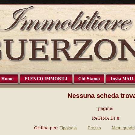
Home
ELENCO IMMOBILI
Chi Siamo
Invia MAIL
Nessuna scheda trova
pagine:
PAGINA
DI
0
Ordina per:
Tipologia
Prezzo
Metri quadri