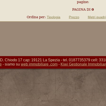
pagine:
PAGINA
DI
0
Ordina per:
Tipologia
Prezzo
Metri quadri
Chiodo 17 cap: 19121 La Spezia - tel. 0187735379 cell: 331
e
- siamo su
web immobiliare .com
-
Kiwi Gestionale Immobiliar