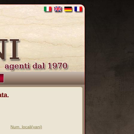
ta.
Num. locali(vani)