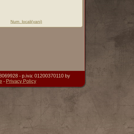
Num. locali(vani)
8069928 - p.iva: 01200370110 by
e
-
Privacy Policy