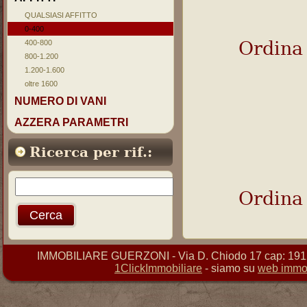
QUALSIASI AFFITTO
0-400
Ordina
400-800
800-1.200
1.200-1.600
oltre 1600
NUMERO DI VANI
AZZERA PARAMETRI
Ricerca per rif.:
Ordina
IMMOBILIARE GUERZONI - Via D. Chiodo 17 cap: 19121 
1ClickImmobiliare
- siamo su
web immob