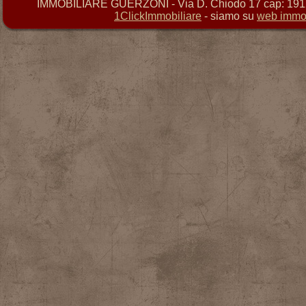
IMMOBILIARE GUERZONI - Via D. Chiodo 17 cap: 19121 
1ClickImmobiliare
- siamo su
web immob