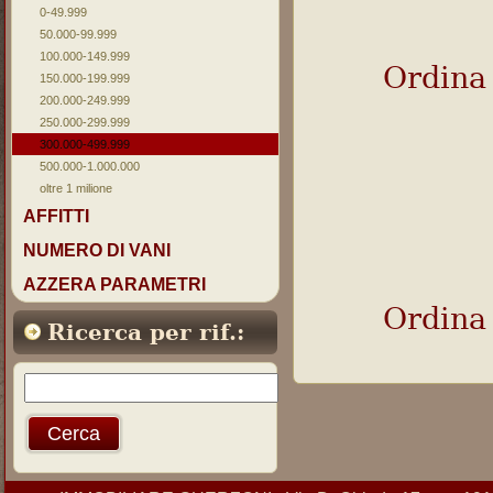
0-49.999
50.000-99.999
100.000-149.999
Ordina
150.000-199.999
200.000-249.999
250.000-299.999
300.000-499.999
500.000-1.000.000
oltre 1 milione
AFFITTI
NUMERO DI VANI
AZZERA PARAMETRI
Ordina
Ricerca per rif.: