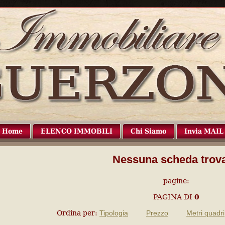
Home
ELENCO IMMOBILI
Chi Siamo
Invia MAIL
Nessuna scheda trova
pagine:
PAGINA
DI
0
Ordina per:
Tipologia
Prezzo
Metri quadri