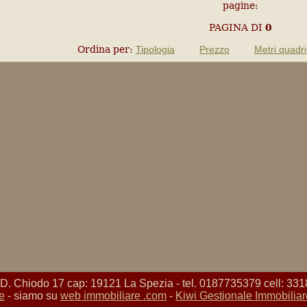
pagine:
PAGINA
DI
0
Ordina per:
Tipologia
Prezzo
Metri quadri
Chiodo 17 cap: 19121 La Spezia - tel. 0187735379 cell: 331
e
- siamo su
web immobiliare .com
-
Kiwi Gestionale Immobiliar