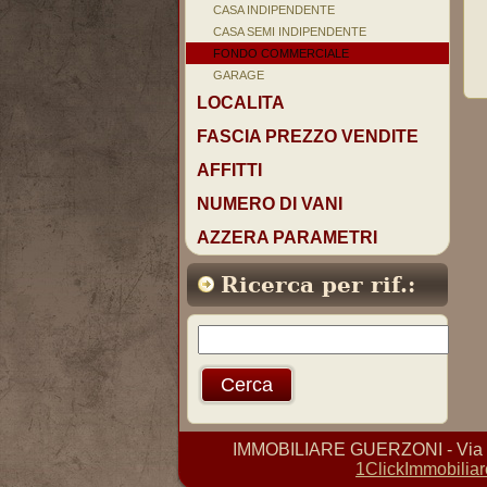
CASA INDIPENDENTE
CASA SEMI INDIPENDENTE
FONDO COMMERCIALE
GARAGE
LOCALITA
FASCIA PREZZO VENDITE
AFFITTI
NUMERO DI VANI
AZZERA PARAMETRI
Ricerca per rif.:
IMMOBILIARE GUERZONI - Via D. 
1ClickImmobiliar