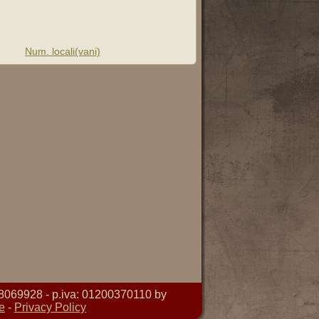
Num. locali(vani)
8069928 - p.iva: 01200370110 by
e
-
Privacy Policy