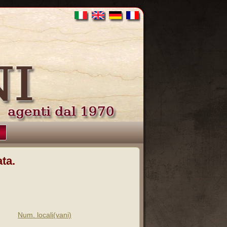
ta.
Num. locali(vani)