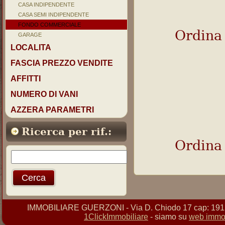
CASA INDIPENDENTE
CASA SEMI INDIPENDENTE
FONDO COMMERCIALE
Ordina
GARAGE
LOCALITA
FASCIA PREZZO VENDITE
AFFITTI
NUMERO DI VANI
AZZERA PARAMETRI
Ricerca per rif.:
Ordina
IMMOBILIARE GUERZONI - Via D. Chiodo 17 cap: 19121 
1ClickImmobiliare
- siamo su
web immob