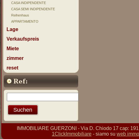
CASA INDIPENDENTE
CASA SEMI INDIPENDENTE
Reihenhaus
APPARTAMENTO
Lage
Verkaufspreis
Miete
zimmer
reset
Ref:
IMMOBILIARE GUERZONI - Via D. Chiodo 17 cap: 19121 
1ClickImmobiliare
- siamo su
web immob