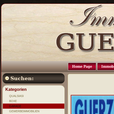
Home Page
Immobi
Suchen:
Kategorien
QUALSIASI
BOXE
GARAGE
GEWERBEIMMOBILIEN