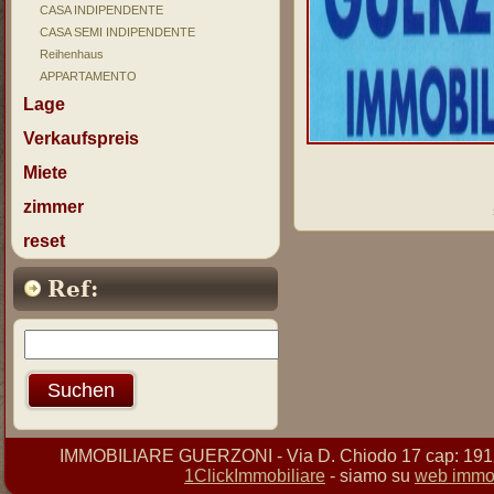
CASA INDIPENDENTE
CASA SEMI INDIPENDENTE
Reihenhaus
APPARTAMENTO
Lage
Verkaufspreis
Miete
zimmer
reset
Ref:
IMMOBILIARE GUERZONI - Via D. Chiodo 17 cap: 19121 
1ClickImmobiliare
- siamo su
web immob