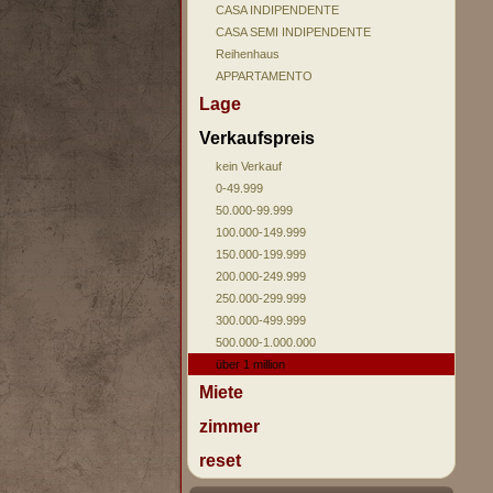
CASA INDIPENDENTE
CASA SEMI INDIPENDENTE
Reihenhaus
APPARTAMENTO
Lage
Verkaufspreis
kein Verkauf
0-49.999
50.000-99.999
100.000-149.999
150.000-199.999
200.000-249.999
250.000-299.999
300.000-499.999
500.000-1.000.000
über 1 million
Miete
zimmer
reset