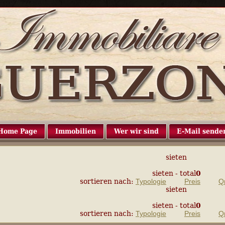
Home Page
Immobilien
Wer wir sind
E-Mail sende
sieten
sieten
- total
0
sortieren nach:
Typologie
Preis
Q
sieten
sieten
- total
0
sortieren nach:
Typologie
Preis
Q