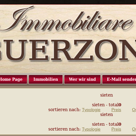
Home Page
Immobilien
Wer wir sind
E-Mail sende
sieten
sieten
- total
0
sortieren nach:
Typologie
Preis
Q
sieten
sieten
- total
0
sortieren nach:
Typologie
Preis
Q