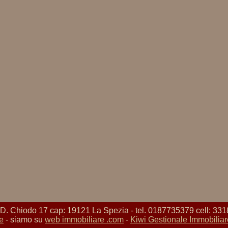
Chiodo 17 cap: 19121 La Spezia - tel. 0187735379 cell: 331
e
- siamo su
web immobiliare .com
-
Kiwi Gestionale Immobiliar