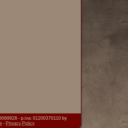
8069928 - p.iva: 01200370110 by
e
-
Privacy Policy