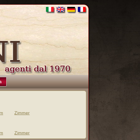
n
m
Zimmer
m
Zimmer